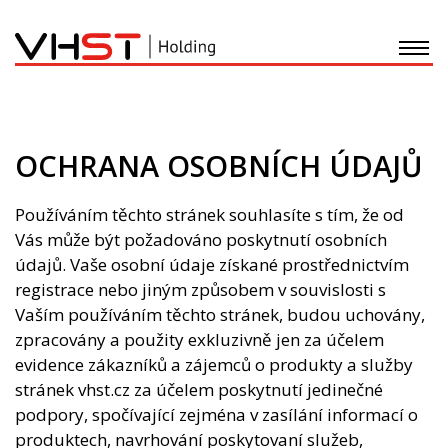
O nás
OCHRANA OSOBNÍCH ÚDAJŮ
Stavební činnost
Používáním těchto stránek souhlasíte s tím, že od
Development
Vás může být požadováno poskytnutí osobních
údajů. Vaše osobní údaje získané prostřednictvím
Recyklace - Doprava
registrace nebo jiným způsobem v souvislosti s
Vaším používáním těchto stránek, budou uchovány,
zpracovány a použity exkluzivně jen za účelem
Plastové výrobky
evidence zákazníků a zájemců o produkty a služby
stránek vhst.cz za účelem poskytnutí jedinečné
Nadace
podpory, spočívající zejména v zasílání informací o
produktech, navrhování poskytovaní služeb,