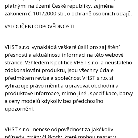
platnými na území České republiky, zejména
zákonem č. 101/2000 sb., o ochraně osobních údajů.
VYLOUČENÍ ODPOVĚDNOSTI
VHST s.r.o. vynakládá veškeré úsilí pro zajištění
přesnosti a aktuálnosti informací na této webové
stránce. Vzhledem k politice VHST s.r.o. a neustálého
zdokonalování produktu, jsou všechny údaje
předmětem revize a společnost VHST s.r.o. si
vyhrazuje právo měnit a upravovat obchodní a
produktové informace, mimo jiné , specifikace, barvy
a ceny modelů kdykoliv bez předchozího
upozornění.
VHST s.r.o. nenese odpovědnost za jakékoliv
případy, ztráty či škody, které mohou nastat v