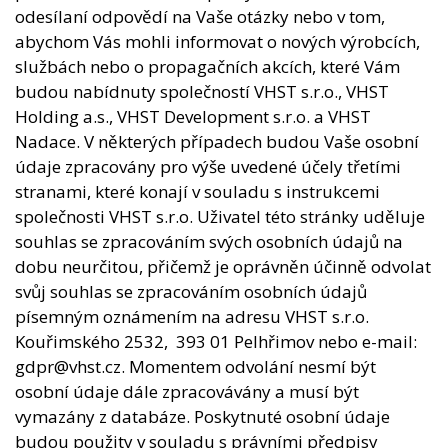
Kontakt
odesílaní odpovědí na Vaše otázky nebo v tom,
abychom Vás mohli informovat o nových výrobcích,
službách nebo o propagačních akcích, které Vám
budou nabídnuty společností VHST s.r.o., VHST
Holding a.s., VHST Development s.r.o. a VHST
Nadace. V některých případech budou Vaše osobní
údaje zpracovány pro výše uvedené účely třetími
stranami, které konají v souladu s instrukcemi
společnosti VHST s.r.o. Uživatel této stránky uděluje
souhlas se zpracováním svých osobních údajů na
dobu neurčitou, přičemž je oprávněn účinně odvolat
svůj souhlas se zpracováním osobních údajů
písemným oznámením na adresu VHST s.r.o.
Kouřimského 2532, 393 01 Pelhřimov nebo e-mail:
gdpr@vhst.cz. Momentem odvolání nesmí být
osobní údaje dále zpracovávány a musí být
vymazány z databáze. Poskytnuté osobní údaje
budou použity v souladu s právními předpisy