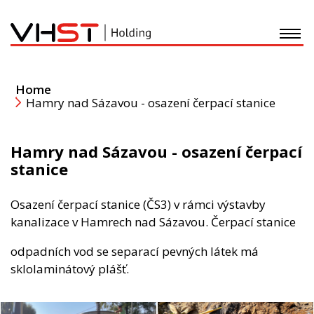
O nás
Home
Hamry nad Sázavou - osazení čerpací stanice
Stavební činnost
Hamry nad Sázavou - osazení čerpací
Development
stanice
Recyklace - Doprava
Osazení čerpací stanice (ČS3) v rámci výstavby
kanalizace v Hamrech nad Sázavou. Čerpací stanice
Plastové výrobky
odpadních vod se separací pevných látek má
sklolaminátový plášť.
Nadace